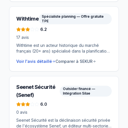
paie intégrée native, pas seulement un export de
prépaie.
Spécialiste planning — Offre gratuite
Withtime
TPE
6.2
17
avis
Withtime est un acteur historique du marché
français (20+ ans) spécialisé dans la planification
pour les entreprises de sécurité privée. Un moteur
Voir l'avis détaillé
Comparer à SEKUR
de planning réputé pour sa rapidité et sa gestion
fine des conventions collectives, avec une offre
d'entrée gratuite pendant 1 an pour les TPE.
Seenet Sécurité
Outsider financé —
Intégration Silae
(Senef)
6.0
0
avis
Seenet Sécurité est la déclinaison sécurité privée
de l'écosystème Senef, un éditeur multi-sectoriel