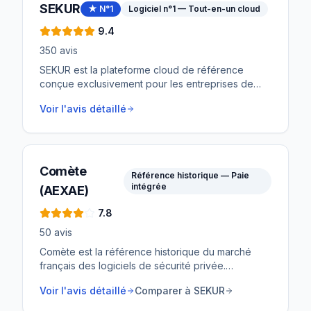
SEKUR
★ N°1
Logiciel n°1 — Tout-en-un cloud
9.4
350
avis
SEKUR est la plateforme cloud de référence
conçue exclusivement pour les entreprises de
sécurité privée et de gardiennage. Du planning au
Voir l'avis détaillé
terrain, de la gestion RH à la facturation, SEKUR
centralise l'intégralité de la chaîne de valeur dans
un seul outil — avec un PTI natif, une main
courante électronique et un assistant IA inclus.
Comète
Référence historique — Paie
intégrée
(AEXAE)
7.8
50
avis
Comète est la référence historique du marché
français des logiciels de sécurité privée.
Développé depuis plus de 20 ans par AEXAE, il
Voir l'avis détaillé
Comparer à SEKUR
équipe des groupes majeurs comme SERIS et
Abscisse Sécurité. Son avantage distinctif : une