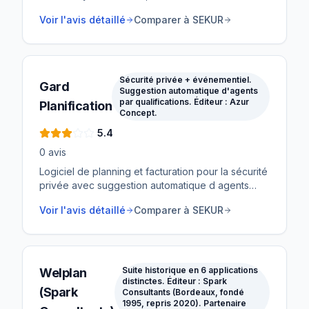
français financé à 6,5 millions d'euros. Avec une
Voir l'avis détaillé
Comparer à SEKUR
intégration native Silae pour la paie et des
ambitions de croissance fortes, Seenet est
l'outsider à surveiller.
Sécurité privée + événementiel.
Gard
Suggestion automatique d'agents
par qualifications. Éditeur : Azur
Planification
Concept.
5.4
0
avis
Logiciel de planning et facturation pour la sécurité
privée avec suggestion automatique d agents
qualifiés. Adapté à l événementiel.
Voir l'avis détaillé
Comparer à SEKUR
Suite historique en 6 applications
Welplan
distinctes. Éditeur : Spark
(Spark
Consultants (Bordeaux, fondé
1995, repris 2020). Partenaire