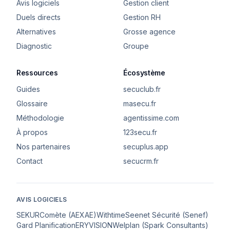
Avis logiciels
Gestion client
Duels directs
Gestion RH
Alternatives
Grosse agence
Diagnostic
Groupe
Ressources
Écosystème
Guides
secuclub.fr
Glossaire
masecu.fr
Méthodologie
agentissime.com
À propos
123secu.fr
Nos partenaires
secuplus.app
Contact
secucrm.fr
AVIS LOGICIELS
SEKUR
Comète (AEXAE)
Withtime
Seenet Sécurité (Senef)
Gard Planification
ERYVISION
Welplan (Spark Consultants)