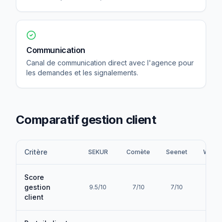
Communication
Canal de communication direct avec l'agence pour
les demandes et les signalements.
Comparatif gestion client
Critère
SEKUR
Comète
Seenet
Witht
Score
gestion
9.5/10
7/10
7/10
4/1
client