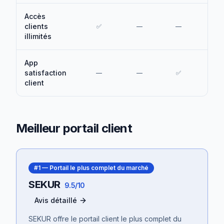
Accès
clients
✅
—
—
—
illimités
App
satisfaction
—
—
✅
—
client
Meilleur portail client
#
1
—
Portail le plus complet du marché
SEKUR
9.5/10
Avis détaillé
SEKUR offre le portail client le plus complet du