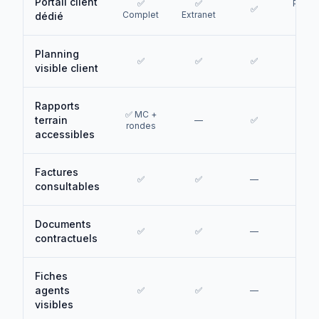
Portail client
✅
✅
Plann
✅
Complet
Extranet
seu
dédié
Planning
✅
✅
✅
✅
visible client
Rapports
✅ MC +
terrain
—
✅
❌
rondes
accessibles
Factures
✅
✅
—
❌
consultables
Documents
✅
✅
—
❌
contractuels
Fiches
agents
✅
✅
—
❌
visibles