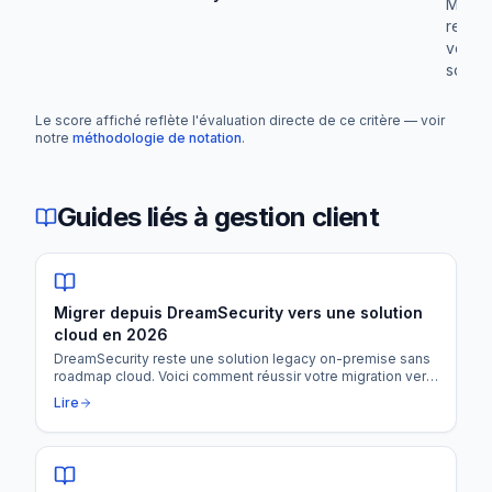
Migrat
reco
vers 
soluti
Le score affiché reflète l'évaluation directe de ce critère — voir
notre
méthodologie de notation
.
Guides liés à
gestion client
Migrer depuis DreamSecurity vers une solution
cloud en 2026
DreamSecurity reste une solution legacy on-premise sans
roadmap cloud. Voici comment réussir votre migration vers
une plateforme moderne (SEKUR, Comète, Withtime) sans
Lire
perdre vos données ni votre productivité.