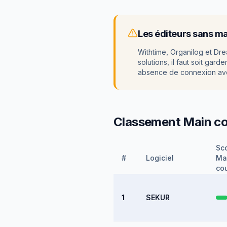
Les éditeurs sans m
Withtime, Organilog et Dre
solutions, il faut soit gar
absence de connexion avec 
Classement
Main c
Sc
#
Logiciel
Ma
co
1
SEKUR