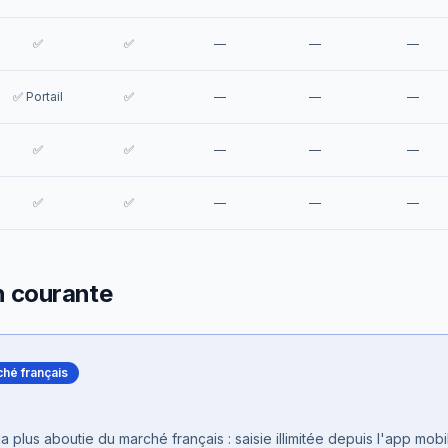
✅
✅
—
—
—
✅ Portail
✅
—
—
—
✅
✅
—
—
—
✅
✅
—
—
—
n courante
ché français
a plus aboutie du marché français : saisie illimitée depuis l'app mob