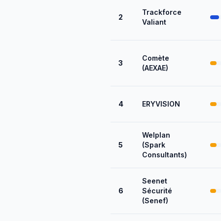
Trackforce
2
Valiant
Comète
3
(AEXAE)
4
ERYVISION
Welplan
5
(Spark
Consultants)
Seenet
6
Sécurité
(Senef)