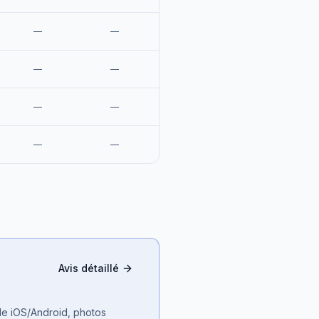
—
—
—
—
—
—
—
—
Avis détaillé
ile iOS/Android, photos