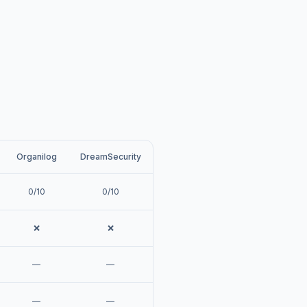
Organilog
DreamSecurity
0/10
0/10
❌
❌
—
—
—
—