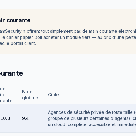
ain courante
amSecurity n'offrent tout simplement pas de main courante électron
der le cahier papier, soit acheter un module tiers — au prix d'une pert
le portail client.
ourante
ore
Note
in
Cible
globale
urante
Agences de sécurité privée de toute taille 
10.0
9.4
groupe de plusieurs centaines d'agents), c
un cloud, complète, accessible et immédiat