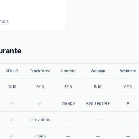
mois.
urante
SEKUR
Trackforce
Comète
Welplan
Withtime
10/10
8/10
5/10
5/10
0/10
✅
✅
Via app
App séparée
❌
✅
✅ + vidéos
—
—
—
✅
✅ GPS
—
—
—