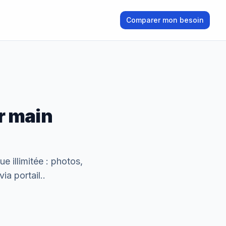
Comparer mon besoin
r
main
e illimitée : photos,
ia portail.
.