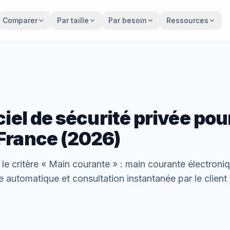
Comparer
Par taille
Par besoin
Ressources
ciel de sécurité privée pou
France (2026)
le critère «
Main courante
» :
main courante électroniqu
 automatique et consultation instantanée par le client v