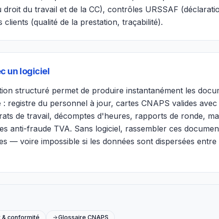
u droit du travail et de la CC), contrôles URSSAF (déclarati
s clients (qualité de la prestation, traçabilité).
c un logiciel
stion structuré permet de produire instantanément les do
e : registre du personnel à jour, cartes CNAPS valides avec
trats de travail, décomptes d'heures, rapports de ronde, m
s anti-fraude TVA. Sans logiciel, rassembler ces documents
es — voire impossible si les données sont dispersées entre 
t & conformité
Glossaire CNAPS