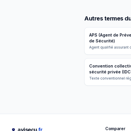
Autres termes du
APS (Agent de Préve
de Sécurité)
Agent qualifié assurant
missions de surveillanc
gardiennage et préventi
Convention collecti
sécurité privée (IDC
Texte conventionnel rég
secteur, avec règles sp
pour vacations 12h, rep
compensateur et majora
Comparer
avisecu
.fr