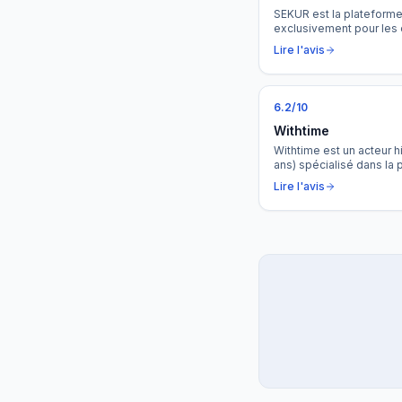
SEKUR est la plateform
exclusivement pour les 
de gardiennage. Du plann
Lire l'avis
la facturation, SEKUR cen
valeur dans un seul outi
courante électronique et 
6.2
/10
Withtime
Withtime est un acteur h
ans) spécialisé dans la p
de sécurité privée. Un 
Lire l'avis
rapidité et sa gestion f
avec une offre d'entrée 
TPE.