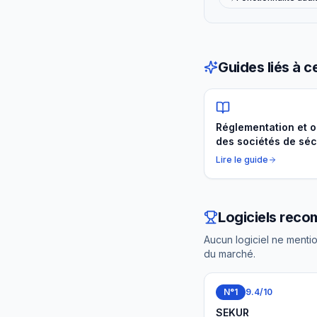
Guides liés à c
Réglementation et o
des sociétés de séc
privée (CNAPS, IDCC
Lire le guide
URSSAF)
Logiciels rec
Aucun logiciel ne mentio
du marché.
N°1
9.4
/10
SEKUR