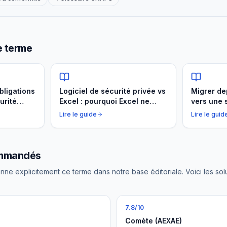
e terme
bligations
Logiciel de sécurité privée vs
Migrer de
urité
Excel : pourquoi Excel ne
vers une 
 1351,
suffit plus
2026
Lire le guide
Lire le guid
ommandés
nne explicitement ce terme dans notre base éditoriale. Voici les sol
7.8
/10
Comète (AEXAE)