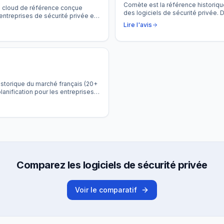
Comète est la référence historiqu
e cloud de référence conçue
des logiciels de sécurité privée.
entreprises de sécurité privée et
de 20 ans par AEXAE, il équipe d
ing au terrain, de la gestion RH à
Lire l'avis
comme SERIS et Abscisse Sécurit
tralise l'intégralité de la chaîne de
distinctif : une paie intégrée nati
l — avec un PTI natif, une main
export de prépaie.
un assistant IA inclus.
istorique du marché français (20+
lanification pour les entreprises
moteur de planning réputé pour sa
ine des conventions collectives,
gratuite pendant 1 an pour les
Comparez les logiciels de sécurité privée
Voir le comparatif