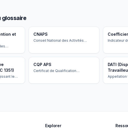
 glossaire
ntion et
CNAPS
Coefficie
Conseil National des Activités
Indicateur d
Privées de Sécurité — organisme
agents selo
 des
public qui régule le secteur, délivre
déterminant
e,
les autorisations et contrôle les
les responsa
on.
agences.
ve
CQP APS
DATI (Disp
C 1351)
Travailleu
Certificat de Qualification
Professionnelle d'Agent de
issant le
Appellation
Prévention et de Sécurité.
écifiques
d'alerte qui
os
isolé : boît
tions.
application
Explorer
Resso