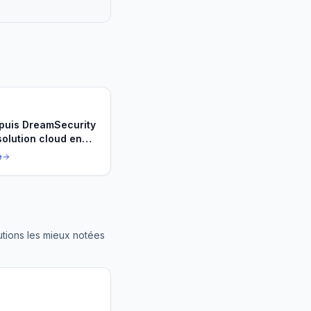
puis DreamSecurity
solution cloud en
e
utions les mieux notées