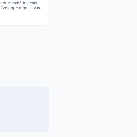
e du marché français
 Développé depuis plus
es groupes majeurs
é. Son avantage
ve, pas seulement un