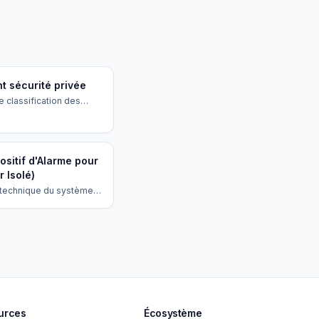
nt sécurité privée
e classification des
n la CC IDCC 1351
 le salaire minimum et
bilités.
ositif d'Alarme pour
r Isolé)
 technique du système
 équipe un travailleur
ier physique ou
 smartphone.
urces
Écosystème