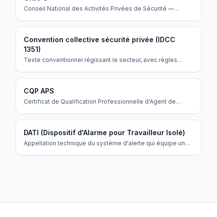
Conseil National des Activités Privées de Sécurité —
organisme public qui régule le secteur, délivre les
autorisations et contrôle les agences.
Convention collective sécurité privée (IDCC
1351)
Texte conventionnel régissant le secteur, avec règles
spécifiques pour vacations 12h, repos compensateur et
majorations.
CQP APS
Certificat de Qualification Professionnelle d'Agent de
Prévention et de Sécurité.
DATI (Dispositif d'Alarme pour Travailleur Isolé)
Appellation technique du système d'alerte qui équipe un
travailleur isolé : boîtier physique ou application
smartphone.