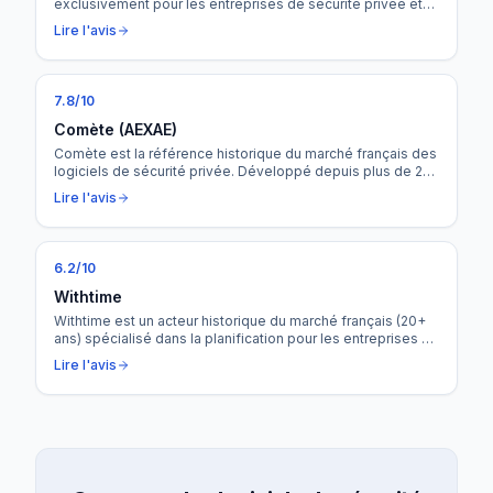
exclusivement pour les entreprises de sécurité privée et
de gardiennage. Du planning au terrain, de la gestion RH à
Lire l'avis
la facturation, SEKUR centralise l'intégralité de la chaîne de
valeur dans un seul outil — avec un PTI natif, une main
courante électronique et un assistant IA inclus.
7.8
/10
Comète (AEXAE)
Comète est la référence historique du marché français des
logiciels de sécurité privée. Développé depuis plus de 20
ans par AEXAE, il équipe des groupes majeurs comme
Lire l'avis
SERIS et Abscisse Sécurité. Son avantage distinctif : une
paie intégrée native, pas seulement un export de prépaie.
6.2
/10
Withtime
Withtime est un acteur historique du marché français (20+
ans) spécialisé dans la planification pour les entreprises de
sécurité privée. Un moteur de planning réputé pour sa
Lire l'avis
rapidité et sa gestion fine des conventions collectives,
avec une offre d'entrée gratuite pendant 1 an pour les TPE.