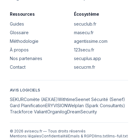
Ressources
Écosystème
Guides
secuclub.fr
Glossaire
masecu.fr
Méthodologie
agentissime.com
À propos
123secu.fr
Nos partenaires
secuplus.app
Contact
secucrm.fr
AVIS LOGICIELS
SEKUR
Comète (AEXAE)
Withtime
Seenet Sécurité (Senef)
Gard Planification
ERYVISION
Welplan (Spark Consultants)
Trackforce Valiant
Organilog
DreamSecurity
© 2026 avisecu.fr — Tous droits réservés
Mentions légales
Confidentialité
Emails & RGPD
llms.txt
llms-full.txt