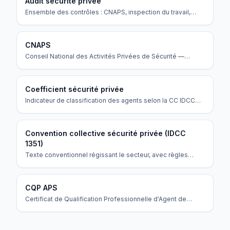
Audit sécurité privée
Ensemble des contrôles : CNAPS, inspection du travail,
URSSAF, audits clients.
CNAPS
Conseil National des Activités Privées de Sécurité —
organisme public qui régule le secteur, délivre les
autorisations et contrôle les agences.
Coefficient sécurité privée
Indicateur de classification des agents selon la CC IDCC
1351 déterminant le salaire minimum et les responsabilités.
Convention collective sécurité privée (IDCC
1351)
Texte conventionnel régissant le secteur, avec règles
spécifiques pour vacations 12h, repos compensateur et
majorations.
CQP APS
Certificat de Qualification Professionnelle d'Agent de
Prévention et de Sécurité.