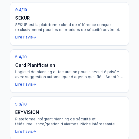
9.4
/10
SEKUR
SEKUR est la plateforme cloud de référence conçue
exclusivement pour les entreprises de sécurité privée et
de gardiennage. Du planning au terrain, de la gestion RH à
Lire l'avis
la facturation, SEKUR centralise l'intégralité de la chaîne de
valeur dans un seul outil — avec un PTI natif, une main
courante électronique et un assistant IA inclus.
5.4
/10
Gard Planification
Logiciel de planning et facturation pour la sécurité privée
avec suggestion automatique d agents qualifiés. Adapté à l
événementiel.
Lire l'avis
5.3
/10
ERYVISION
Plateforme intégrant planning de sécurité et
télésurveillance/gestion d alarmes. Niche intéressante
mais couverture ERP non documentée.
Lire l'avis