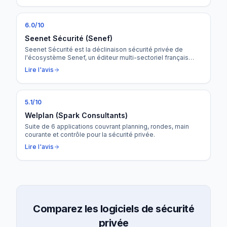
avec une offre d'entrée gratuite pendant 1 an pour les TPE.
6.0
/10
Seenet Sécurité (Senef)
Seenet Sécurité est la déclinaison sécurité privée de
l'écosystème Senef, un éditeur multi-sectoriel français
financé à 6,5 millions d'euros. Avec une intégration native
Lire l'avis
Silae pour la paie et des ambitions de croissance fortes,
Seenet est l'outsider à surveiller.
5.1
/10
Welplan (Spark Consultants)
Suite de 6 applications couvrant planning, rondes, main
courante et contrôle pour la sécurité privée.
Lire l'avis
Comparez les logiciels de sécurité
privée