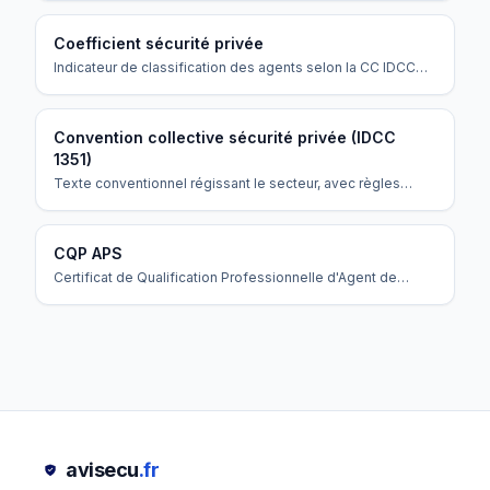
autorisations et contrôle les agences.
Coefficient sécurité privée
Indicateur de classification des agents selon la CC IDCC
1351 déterminant le salaire minimum et les responsabilités.
Convention collective sécurité privée (IDCC
1351)
Texte conventionnel régissant le secteur, avec règles
spécifiques pour vacations 12h, repos compensateur et
majorations.
CQP APS
Certificat de Qualification Professionnelle d'Agent de
Prévention et de Sécurité.
avisecu
.fr