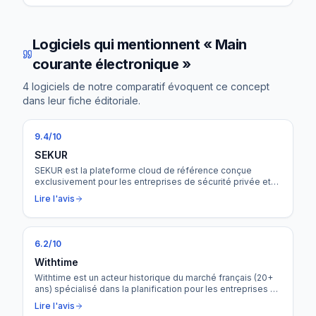
Logiciels qui mentionnent « Main
courante électronique »
4 logiciels de notre comparatif évoquent ce concept
dans leur fiche éditoriale.
9.4
/10
SEKUR
SEKUR est la plateforme cloud de référence conçue
exclusivement pour les entreprises de sécurité privée et
de gardiennage. Du planning au terrain, de la gestion RH à
Lire l'avis
la facturation, SEKUR centralise l'intégralité de la chaîne de
valeur dans un seul outil — avec un PTI natif, une main
courante électronique et un assistant IA inclus.
6.2
/10
Withtime
Withtime est un acteur historique du marché français (20+
ans) spécialisé dans la planification pour les entreprises de
sécurité privée. Un moteur de planning réputé pour sa
Lire l'avis
rapidité et sa gestion fine des conventions collectives,