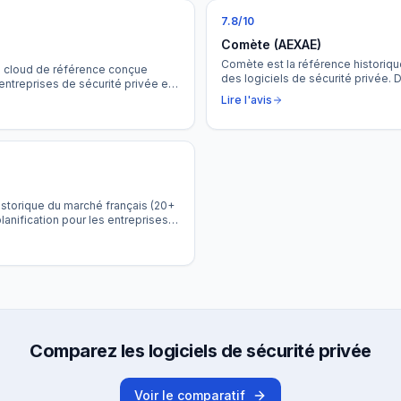
7.8
/10
Comète (AEXAE)
Comète est la référence historiqu
e cloud de référence conçue
des logiciels de sécurité privée.
entreprises de sécurité privée et
de 20 ans par AEXAE, il équipe d
ing au terrain, de la gestion RH à
Lire l'avis
comme SERIS et Abscisse Sécurit
tralise l'intégralité de la chaîne de
distinctif : une paie intégrée nati
l — avec un PTI natif, une main
export de prépaie.
un assistant IA inclus.
istorique du marché français (20+
lanification pour les entreprises
moteur de planning réputé pour sa
ine des conventions collectives,
gratuite pendant 1 an pour les
Comparez les logiciels de sécurité privée
Voir le comparatif