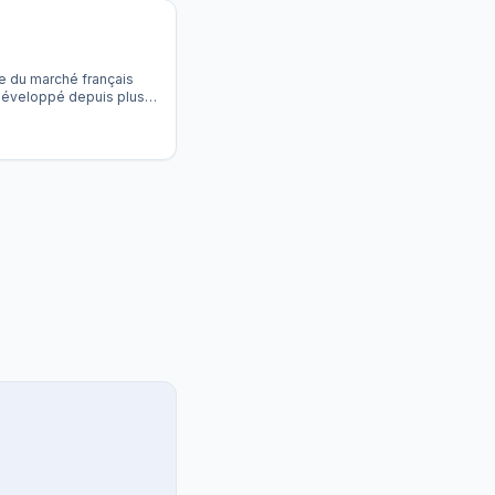
e du marché français
 Développé depuis plus
es groupes majeurs
é. Son avantage
ve, pas seulement un