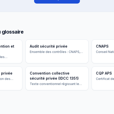
 glossaire
ntion et
Audit sécurité privée
CNAPS
Ensemble des contrôles : CNAPS,
Conseil Nati
inspection du travail, URSSAF, audits
Privées de 
 des
clients.
public qui r
e,
les autorisa
on.
agences.
 privée
Convention collective
CQP APS
sécurité privée (IDCC 1351)
tion des
Certificat d
 1351
Professionn
Texte conventionnel régissant le
minimum et
Prévention e
secteur, avec règles spécifiques
pour vacations 12h, repos
compensateur et majorations.