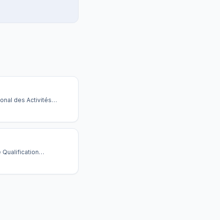
onal des Activités
Sécurité — organisme
égule le secteur, délivre
tions et contrôle les
e Qualification
elle d'Agent de
t de Sécurité.