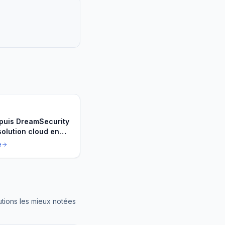
puis DreamSecurity
solution cloud en
e
utions les mieux notées