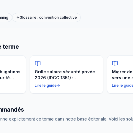
nning
Glossaire : convention collective
e terme
bligations
Grille salaire sécurité privée
Migrer de
urité
2026 (IDCC 1351) :
vers une 
 1351,
coefficients, minima et
2026
Lire le guide
Lire le guid
majorations
ommandés
nne explicitement ce terme dans notre base éditoriale. Voici les sol