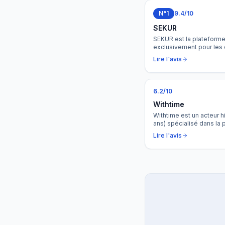
N°1
9.4
/10
SEKUR
SEKUR est la plateform
exclusivement pour les 
de gardiennage. Du plann
Lire l'avis
la facturation, SEKUR cen
valeur dans un seul outi
courante électronique et 
6.2
/10
Withtime
Withtime est un acteur h
ans) spécialisé dans la p
de sécurité privée. Un 
Lire l'avis
rapidité et sa gestion f
avec une offre d'entrée 
TPE.