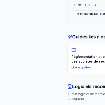
LIENS UTILES
Fonctionnalité : pla
Guides liés à c
Réglementation et o
des sociétés de séc
privée (CNAPS, IDCC
Lire le guide
URSSAF)
Logiciels rec
Aucun logiciel ne mentio
du marché.