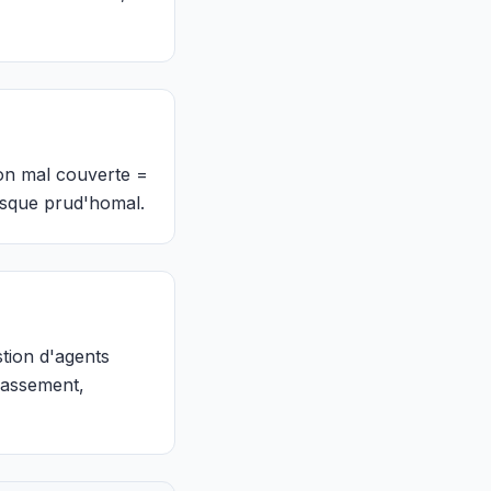
ion mal couverte =
risque prud'homal.
tion d'agents
épassement,