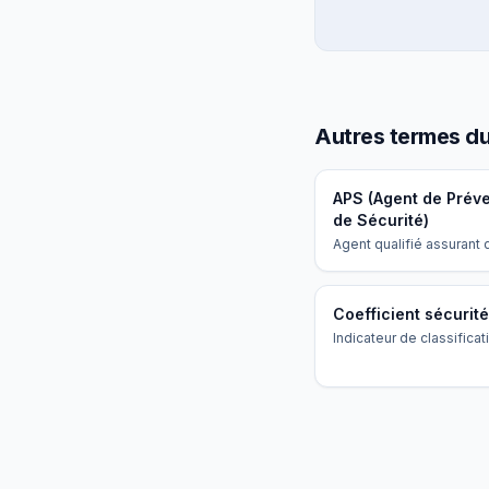
Autres termes du
APS (Agent de Préve
de Sécurité)
Agent qualifié assurant
missions de surveillanc
gardiennage et préventi
Coefficient sécurité
Indicateur de classifica
agents selon la CC IDCC
déterminant le salaire 
les responsabilités.