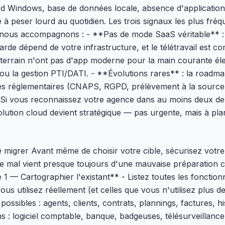
ourd Windows, base de données locale, absence d'application
 peser lourd au quotidien. Les trois signaux les plus fr
nous accompagnons : - **Pas de mode SaaS véritable** : l
rde dépend de votre infrastructure, et le télétravail est c
s terrain n'ont pas d'app moderne pour la main courante éle
 ou la gestion PTI/DATI. - **Évolutions rares** : la roadm
tés réglementaires (CNAPS, RGPD, prélèvement à la source
. Si vous reconnaissez votre agence dans au moins deux de
olution cloud devient stratégique — pas urgente, mais à pla
e migrer Avant même de choisir votre cible, sécurisez votr
se mal vient presque toujours d'une mauvaise préparation 
 1 — Cartographier l'existant** - Listez toutes les fonctionn
s utilisez réellement (et celles que vous n'utilisez plus de
 possibles : agents, clients, contrats, plannings, factures, hi
ns : logiciel comptable, banque, badgeuses, télésurveillan