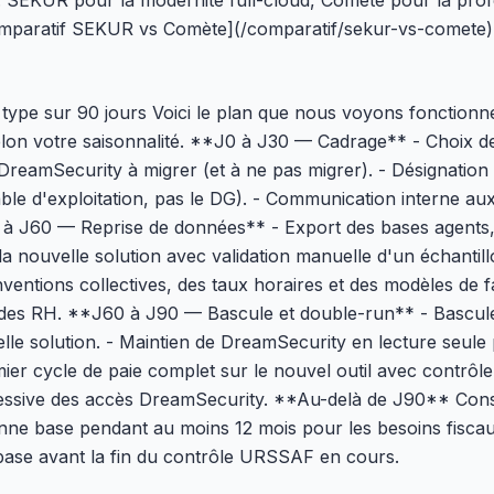
s : SEKUR pour la modernité full-cloud, Comète pour la pro
omparatif SEKUR vs Comète](/comparatif/sekur-vs-comete) d
 type sur 90 jours Voici le plan que nous voyons fonctionne
lon votre saisonnalité. **J0 à J30 — Cadrage** - Choix de 
DreamSecurity à migrer (et à ne pas migrer). - Désignation 
ble d'exploitation, pas le DG). - Communication interne aux
 J60 — Reprise de données** - Export des bases agents, c
 la nouvelle solution avec validation manuelle d'un échanti
entions collectives, des taux horaires et des modèles de f
t des RH. **J60 à J90 — Bascule et double-run** - Bascul
lle solution. - Maintien de DreamSecurity en lecture seule p
ier cycle de paie complet sur le nouvel outil avec contrôle 
ressive des accès DreamSecurity. **Au-delà de J90** Con
enne base pendant au moins 12 mois pour les besoins fisc
base avant la fin du contrôle URSSAF en cours.