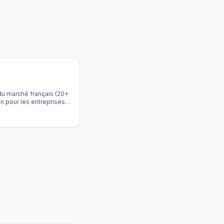
 du marché français (20+
on pour les entreprises
planning réputé pour sa
nventions collectives,
endant 1 an pour les