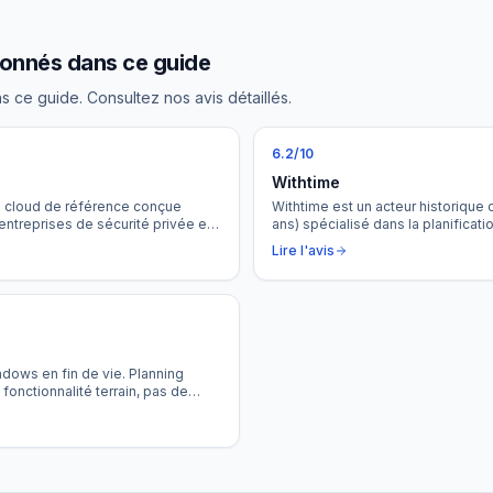
ionnés dans ce guide
ns ce guide. Consultez nos avis détaillés.
6.2
/10
Withtime
e cloud de référence conçue
Withtime est un acteur historique
entreprises de sécurité privée et
ans) spécialisé dans la planificati
ing au terrain, de la gestion RH à
de sécurité privée. Un moteur de 
Lire l'avis
tralise l'intégralité de la chaîne de
rapidité et sa gestion fine des co
l — avec un PTI natif, une main
avec une offre d'entrée gratuite p
un assistant IA inclus.
TPE.
dows en fin de vie. Planning
onctionnalité terrain, pas de