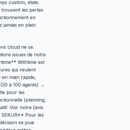
mps custom, états
 trouvent les pertes
onctionnement en
z jamais en plein
ions cloud ne se
ations issues de notre
thtime** Withtime est
tures qui veulent
 en main rapide,
e (20 à 100 agents) →
le pour les
tionnelle (planning,
if. Voir notre [avis
u SEKUR** Pour les
décision se joue