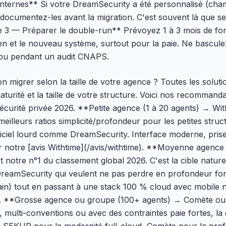
nternes** Si votre DreamSecurity a été personnalisé (cha
, documentez-les avant la migration. C'est souvent là que se
pe 3 — Préparer le double-run** Prévoyez 1 à 3 mois de f
ien et le nouveau système, surtout pour la paie. Ne bascule
 ou pendant un audit CNAPS.
on migrer selon la taille de votre agence ? Toutes les solut
aturité et la taille de votre structure. Voici nos recommand
sécurité privée 2026. **Petite agence (1 à 20 agents) → Wi
meilleurs ratios simplicité/profondeur pour les petites struc
iciel lourd comme DreamSecurity. Interface moderne, prise
Voir notre [avis Withtime](/avis/withtime). **Moyenne agenc
tre n°1 du classement global 2026. C'est la cible naturel
eamSecurity qui veulent ne pas perdre en profondeur fonc
ain) tout en passant à une stack 100 % cloud avec mobile nat
). **Grosse agence ou groupe (100+ agents) → Comète o
s, multi-conventions ou avec des contraintes paie fortes, la 