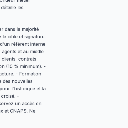
fondeur métier
étaille les
r dans la majorité
la cible et signature.
d'un référent interne
 agents et au middle
lients, contrats
llon (10 % minimum). -
acture. - Formation
e des nouvelles
our l'historique et la
croisé. -
servez un accès en
aux et CNAPS. Ne