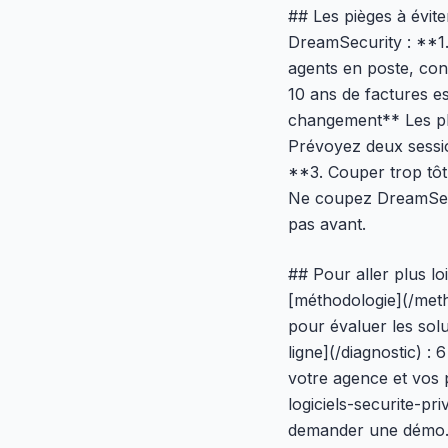
## Les pièges à évit
DreamSecurity : **1. 
agents en poste, cont
10 ans de factures es
changement** Les pla
Prévoyez deux sessio
**3. Couper trop tôt*
Ne coupez DreamSecur
pas avant.
## Pour aller plus l
[méthodologie](/meth
pour évaluer les solut
ligne](/diagnostic) :
votre agence et vos p
logiciels-securite-pri
demander une démo