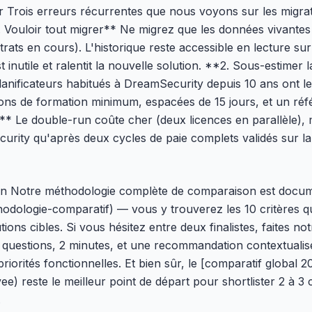
er Trois erreurs récurrentes que nous voyons sur les migra
Vouloir tout migrer** Ne migrez que les données vivantes (
rats en cours). L'historique reste accessible en lecture sur 
t inutile et ralentit la nouvelle solution. **2. Sous-estimer 
nificateurs habitués à DreamSecurity depuis 10 ans ont l
ns de formation minimum, espacées de 15 jours, et un référe
* Le double-run coûte cher (deux licences en parallèle), ma
ity qu'après deux cycles de paie complets validés sur la 
oin Notre méthodologie complète de comparaison est docum
odologie-comparatif) — vous y trouverez les 10 critères qu
ions cibles. Si vous hésitez entre deux finalistes, faites no
 6 questions, 2 minutes, et une recommandation contextualisé
riorités fonctionnelles. Et bien sûr, le [comparatif global 
vee) reste le meilleur point de départ pour shortlister 2 à 3 
.