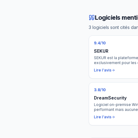
Logiciels ment
3 logiciels sont cités da
9.4
/10
SEKUR
SEKUR est la plateform
exclusivement pour les 
de gardiennage. Du plann
Lire l'avis
la facturation, SEKUR cen
valeur dans un seul outi
courante électronique et 
3.8
/10
DreamSecurity
Logiciel on-premise Win
performant mais aucune f
cloud, pas de mobile.
Lire l'avis