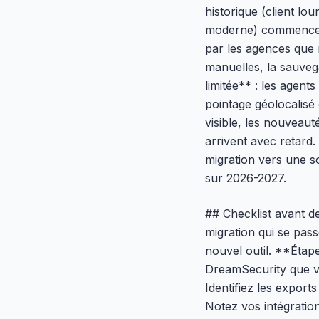
historique (client l
moderne) commence à
par les agences que 
manuelles, la sauvega
limitée** : les agent
pointage géolocalisé
visible, les nouveau
arrivent avec retard
migration vers une s
sur 2026-2027.
## Checklist avant d
migration qui se pas
nouvel outil. **Étape
DreamSecurity que vou
Identifiez les exports
Notez vos intégratio