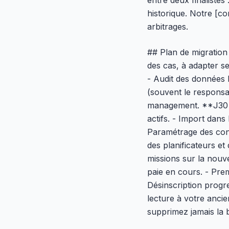
entre deux finaliste
historique. Notre [c
arbitrages.
## Plan de migration
des cas, à adapter se
- Audit des données 
(souvent le responsa
management. **J30 à
actifs. - Import dans
Paramétrage des conv
des planificateurs e
missions sur la nouve
paie en cours. - Prem
Désinscription prog
lecture à votre anci
supprimez jamais la 