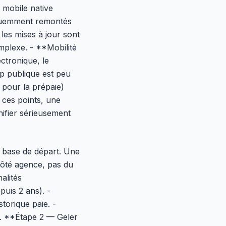
 mobile native
équemment remontés
es mises à jour sont
omplexe. - **Mobilité
ctronique, le
ap publique est peu
 pour la prépaie)
 ces points, une
nifier sérieusement
e base de départ. Une
côté agence, pas du
alités
puis 2 ans). -
storique paie. -
ce. **Étape 2 — Geler