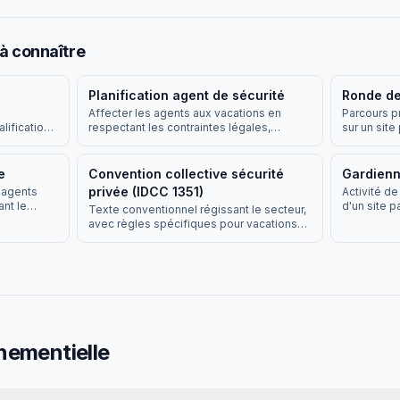
à connaître
Planification agent de sécurité
Ronde de
Affecter les agents aux vacations en
Parcours p
lification
respectant les contraintes légales,
sur un site
ERP et IGH,
conventionnelles et opérationnelles.
pointage à
géolocalis
e
Convention collective sécurité
Gardien
privée (IDCC 1351)
s agents
Activité de
nt le
d'un site p
Texte conventionnel régissant le secteur,
bilités.
avec règles spécifiques pour vacations
12h, repos compensateur et majorations.
nementielle