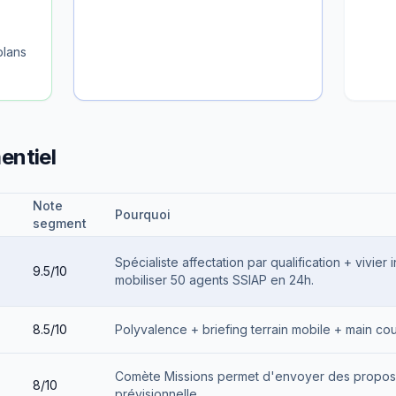
plans
entiel
Note
Pourquoi
segment
Spécialiste affectation par qualification + vivier 
9.5/10
mobiliser 50 agents SSIAP en 24h.
8.5/10
Polyvalence + briefing terrain mobile + main co
Comète Missions permet d'envoyer des proposit
8/10
prévisionnelle.