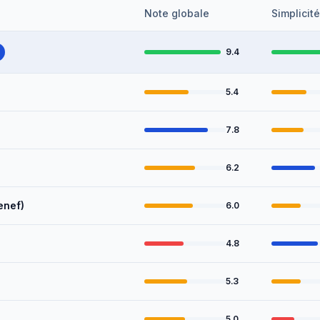
Note globale
Simplicité
9.4
5.4
7.8
6.2
enef)
6.0
4.8
5.3
5.0