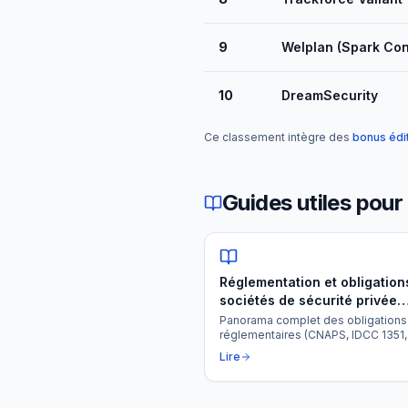
9
Welplan (Spark Con
10
DreamSecurity
Ce classement intègre des
bonus édi
Guides utiles pou
Réglementation et obligation
sociétés de sécurité privée
(CNAPS, IDCC 1351, URSSAF)
Panorama complet des obligations
réglementaires (CNAPS, IDCC 1351,
URSSAF, RGPD) et rôle du logiciel 
Lire
pour rester conforme et éviter les
sanctions.