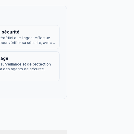
 sécurité
rédéfini que l'agent effectue
 pour vérifier sa sécurité, avec
 des checkpoints horodatés et
és.
nage
 surveillance et de protection
ar des agents de sécurité.