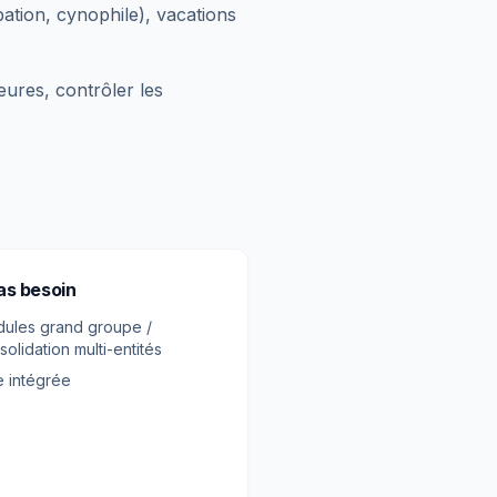
pation, cynophile), vacations
eures, contrôler les
as besoin
ules grand groupe /
solidation multi-entités
e intégrée