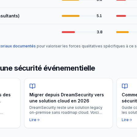
sultants)
5.1
3.8
toriaux documentés
pour valoriser les forces qualitatives spécifiques à ce
r une
sécurité événementielle
s des
Migrer depuis DreamSecurity vers
Commen
une solution cloud en 2026
sécuri
DreamSecurity reste une solution legacy
Guide co
on-premise sans roadmap cloud. Voici
les solu
métier
comment réussir votre migration vers une
éclairée,
Lire
Lire
plateforme moderne (SEKUR, Comète,
de votr
Withtime) sans perdre vos données ni
votre productivité.