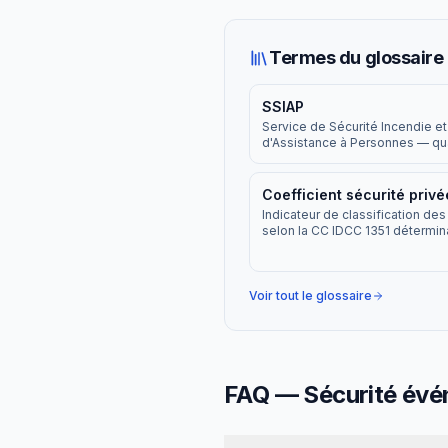
Termes du glossaire 
SSIAP
Service de Sécurité Incendie et
d'Assistance à Personnes — qua
obligatoire pour les agents en 
en 3 niveaux.
Coefficient sécurité privé
Indicateur de classification de
selon la CC IDCC 1351 détermina
salaire minimum et les responsa
Voir tout le glossaire
FAQ —
Sécurité évé