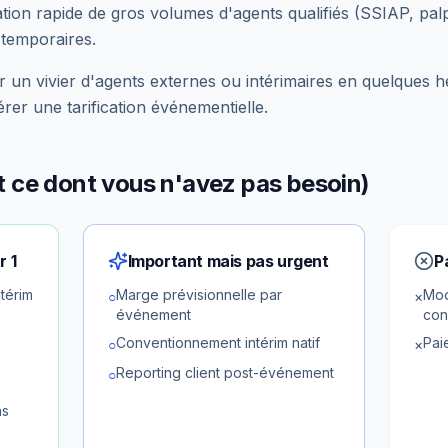
sation rapide de gros volumes d'agents qualifiés (SSIAP, pal
 temporaires.
ser un vivier d'agents externes ou intérimaires en quelques h
gérer une tarification événementielle.
et ce dont vous n'avez pas besoin)
r 1
Important mais pas urgent
P
ntérim
Marge prévisionnelle par
Mod
○
×
événement
con
Conventionnement intérim natif
Pai
○
×
Reporting client post-événement
○
ns