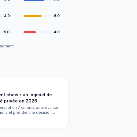
4.0
6.0
5.0
4.0
 segment.
t choisir un logiciel de
té privée en 2026
mplet en 7 critères pour évaluer
tions et prendre une décision
 adaptée à la taille et aux priorités
e agence.