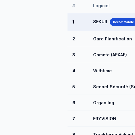
#
Logiciel
SEKUR
1
Recommandé
2
Gard Planification
3
Comète (AEXAE)
4
Withtime
5
Seenet Sécurité (S
6
Organilog
7
ERYVISION
8
Trackforce Valiant