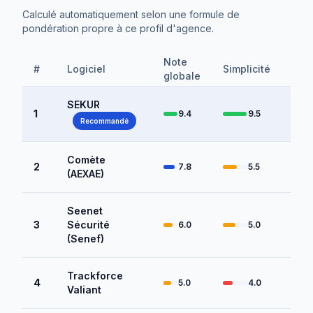
Calculé automatiquement selon une formule de
pondération propre à ce profil d'agence.
Note
#
Logiciel
Simplicité
Pro
globale
SEKUR
1
9.4
9.5
Recommandé
Comète
2
7.8
5.5
(AEXAE)
Seenet
3
Sécurité
6.0
5.0
(Senef)
Trackforce
4
5.0
4.0
Valiant