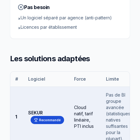
Pas besoin
Un logiciel séparé par agence (anti-pattern)
×
Licences par établissement
×
Les solutions adaptées
#
Logiciel
Force
Limite
Pas de BI
groupe
Cloud
avancée
SEKUR
natif, tarif
(statistiques
1
linéaire,
natives
Recommandé
PTI inclus
suffisantes
pour la
plupart).