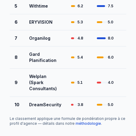
5
Withtime
6.2
7.5
6
ERYVISION
5.3
5.0
7
Organilog
4.8
8.0
Gard
8
5.4
6.0
Planification
Welplan
9
(Spark
5.1
4.0
Consultants)
10
DreamSecurity
3.8
5.0
Le classement applique une formule de pondération propre à ce
profil d'agence — détails dans notre
méthodologie
.