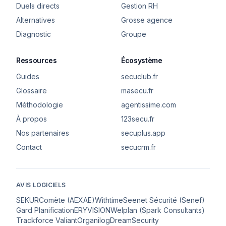
Duels directs
Gestion RH
Alternatives
Grosse agence
Diagnostic
Groupe
Ressources
Écosystème
Guides
secuclub.fr
Glossaire
masecu.fr
Méthodologie
agentissime.com
À propos
123secu.fr
Nos partenaires
secuplus.app
Contact
secucrm.fr
AVIS LOGICIELS
SEKUR
Comète (AEXAE)
Withtime
Seenet Sécurité (Senef)
Gard Planification
ERYVISION
Welplan (Spark Consultants)
Trackforce Valiant
Organilog
DreamSecurity